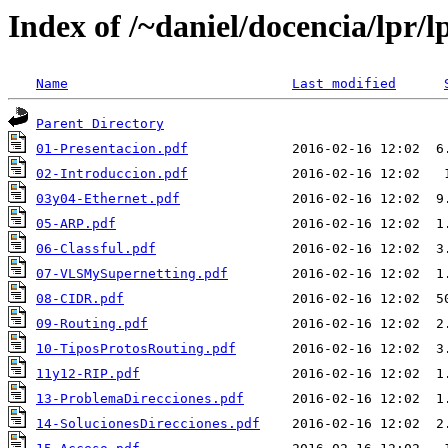
Index of /~daniel/docencia/lpr/l
Name
Last modified
Parent Directory
01-Presentacion.pdf
02-Introduccion.pdf
03y04-Ethernet.pdf
05-ARP.pdf
06-Classful.pdf
07-VLSMySupernetting.pdf
08-CIDR.pdf
09-Routing.pdf
10-TiposProtosRouting.pdf
11y12-RIP.pdf
13-ProblemaDirecciones.pdf
14-SolucionesDirecciones.pdf